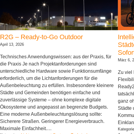
R2G – Ready-to-Go Outdoor
Intel
Städt
April 13, 2026
Sofor
Technisches Anwendungswissen: aus der Praxis, für
März 6, 
die Praxis Je nach Projektanforderungen sind
unterschiedliche Hardware sowie Funktionsumfänge
Zu viel
erforderlich, um die Lichtanforderungen für die
Flexibi
Außenbeleuchtung zu erfüllen. Insbesondere kleinere
Ready2
Städte und Gemeinden benötigen einfache und
tatsäch
zuverlässige Systeme – ohne komplexe digitale
ganz o
Ökosysteme und angepasst an begrenzte Budgets.
Städte
Eine moderne Außenbeleuchtungslösung sollte:
Kommune
Sicherere Straßen. Geringerer Energieverbrauch.
Einklan
Maximale Einfachheit.…
Kategori