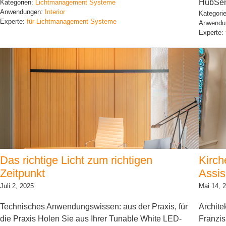
HubSe
Kategorien:
Lichtmanagement Systeme
Anwendungen:
Interior
Kategori
Experte:
für Lichtmanagement Systeme
Anwendu
Experte:
Das richtige Licht zum richtigen
Kirch
Zeitpunkt
Assis
Juli 2, 2025
Mai 14, 
Technisches Anwendungswissen: aus der Praxis, für
Archite
die Praxis Holen Sie aus Ihrer Tunable White LED-
Franzi