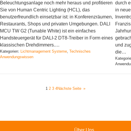
Beleuchtungsanlage noch mehr heraus und profitieren
durch e
Sie von Human Centric Lighting (HCL), das
in neue
benutzerfreundlich einsetzbar ist: in Konferenzräumen,
Inventr
Restaurants, Shops und privaten Umgebungen. DALI
Franzis
MCU TW G2 (Tunable White) ist ein einfaches
Jahrhun
Handsteuergerät für DALI-2 DT8-Treiber in Form eines
gebrach
klassischen Drehdimmers.…
und zug
Kategorien:
Lichtmanagement Systeme
, 
Technisches
die…
Anwendungswissen
Kategori
Anwendu
1
2
3
4
Nächste Seite
»
Über Uns