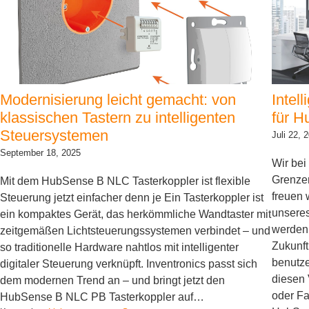
Modernisierung leicht gemacht: von
Intel
klassischen Tastern zu intelligenten
für 
Steuersystemen
Juli 22, 
September 18, 2025
Wir bei
Grenzen
Mit dem HubSense B NLC Tasterkoppler ist flexible
freuen 
Steuerung jetzt einfacher denn je Ein Tasterkoppler ist
unsere
ein kompaktes Gerät, das herkömmliche Wandtaster mit
werden 
zeitgemäßen Lichtsteuerungssystemen verbindet – und
Zukunft
so traditionelle Hardware nahtlos mit intelligenter
benutze
digitaler Steuerung verknüpft. Inventronics passt sich
diesen 
dem modernen Trend an – und bringt jetzt den
oder Fa
HubSense B NLC PB Tasterkoppler auf…