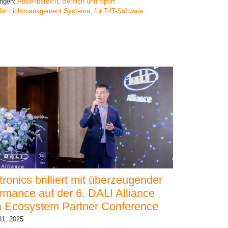
ngen:
Außenbereich
, 
Bereich und Sport
für Lichtmanagement Systeme
, 
für T4T-Software
tronics brilliert mit überzeugender
rmance auf der 6. DALI Alliance
 Ecosystem Partner Conference
31, 2025