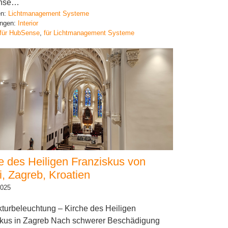
nse…
en:
Lichtmanagement Systeme
ngen:
Interior
für HubSense
, 
für Lichtmanagement Systeme
e des Heiligen Franziskus von
i, Zagreb, Kroatien
2025
kturbeleuchtung – Kirche des Heiligen
skus in Zagreb Nach schwerer Beschädigung