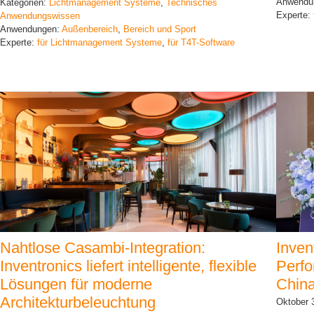
Anwendu
Kategorien:
Lichtmanagement Systeme
, 
Technisches
Experte:
Anwendungswissen
Anwendungen:
Außenbereich
, 
Bereich und Sport
Experte:
für Lichtmanagement Systeme
, 
für T4T-Software
Nahtlose Casambi-Integration:
Inven
Inventronics liefert intelligente, flexible
Perfo
Lösungen für moderne
China
Architekturbeleuchtung
Oktober 