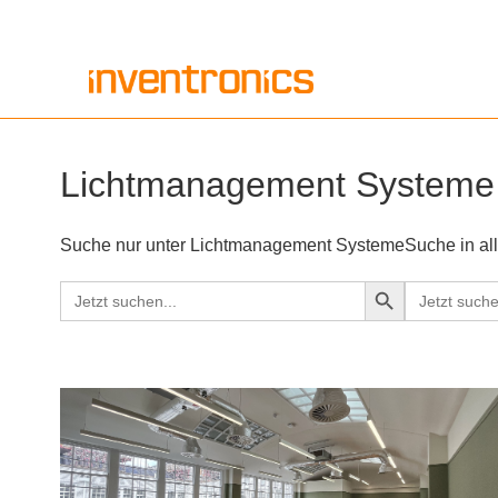
Zum
Inhalt
springen
Lichtmanagement Systeme
Suche nur unter Lichtmanagement Systeme
Suche in al
Search Button
Search
Search
for:
for: