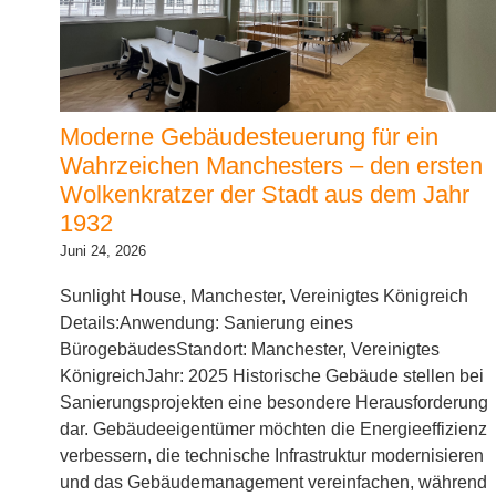
Moderne Gebäudesteuerung für ein
Wahrzeichen Manchesters – den ersten
Wolkenkratzer der Stadt aus dem Jahr
1932
Juni 24, 2026
Sunlight House, Manchester, Vereinigtes Königreich
Details:Anwendung: Sanierung eines
BürogebäudesStandort: Manchester, Vereinigtes
KönigreichJahr: 2025 Historische Gebäude stellen bei
Sanierungsprojekten eine besondere Herausforderung
dar. Gebäudeeigentümer möchten die Energieeffizienz
verbessern, die technische Infrastruktur modernisieren
und das Gebäudemanagement vereinfachen, während