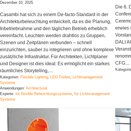
Dezember 10, 2025
Die 6. 
Confere
Casambi hat sich zu einem De-facto-Standard in der
Ceremo
Architekturbeleuchtung entwickelt, da es die Planung,
erwies 
Inbetriebnahme und den täglichen Betrieb erheblich
Vorstan
vereinfacht. Leuchten werden drahtlos zu Gruppen,
DALI Al
Szenen und Zeitplänen verbunden – schnell
Veranst
einzurichten, sauber zu integrieren und ohne komplexe
renomm
zusätzliche Infrastruktur. Für Architekten, Lichtplaner
CFG…
und Designer ist dies ideal: Es ermöglicht ein starkes
Kategori
räumliches Storytelling,…
Kategorien:
Flexible Lighting
, 
LED-Treiber
, 
Lichtmanagement
Systeme
Anwendungen:
Architectural
Experte:
für flexible Beleuchtungssysteme
, 
für Lichtmanagement
Systeme