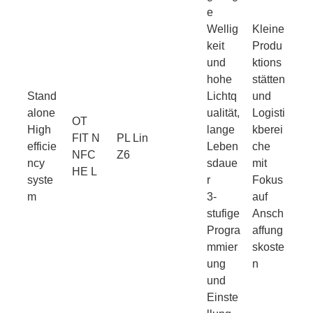
e
Wellig
Kleine
keit
Produ
und
ktions
hohe
stätten
Stand
Lichtq
und
alone
ualität,
Logisti
OT
High
lange
kberei
FIT N
PL Lin
efficie
Leben
che
NFC
Z6
ncy
sdaue
mit
HE L
syste
r
Fokus
m
3-
auf
stufige
Ansch
Progra
affung
mmier
skoste
ung
n
und
Einste