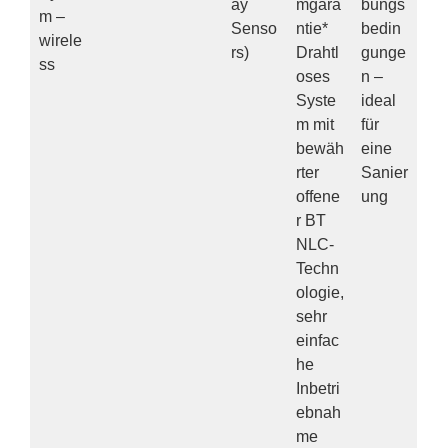
ay
mgara
bungs
m –
Senso
ntie*
bedin
wirele
rs)
Drahtl
gunge
ss
oses
n –
Syste
ideal
m mit
für
bewäh
eine
rter
Sanier
offene
ung
r BT
NLC-
Techn
ologie,
sehr
einfac
he
Inbetri
ebnah
me