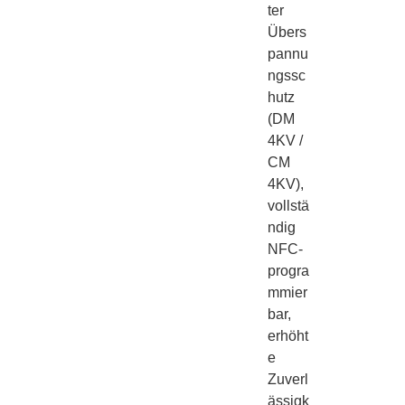
ter
Übers
pannu
ngssc
hutz
(DM
4KV /
CM
4KV),
vollstä
ndig
NFC-
progra
mmier
bar,
erhöht
e
Zuverl
ässigk