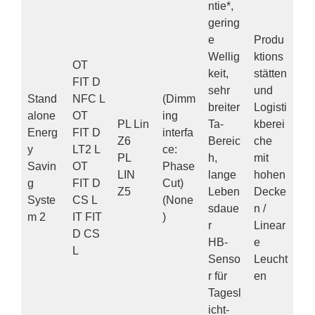
ntie*,
gering
e
Produ
Wellig
ktions
OT
keit,
stätten
FIT D
sehr
und
Stand
NFC L
(Dimm
breiter
Logisti
alone
OT
ing
PL Lin
Ta-
kberei
Energ
FIT D
interfa
Z6
Bereic
che
y
LT2 L
ce:
PL
h,
mit
Savin
OT
Phase
LIN
lange
hohen
g
FIT D
Cut)
Z5
Leben
Decke
Syste
CS L
(None
sdaue
n /
m 2
IT FIT
)
r
Linear
D CS
HB-
e
L
Senso
Leucht
r für
en
Tagesl
icht-