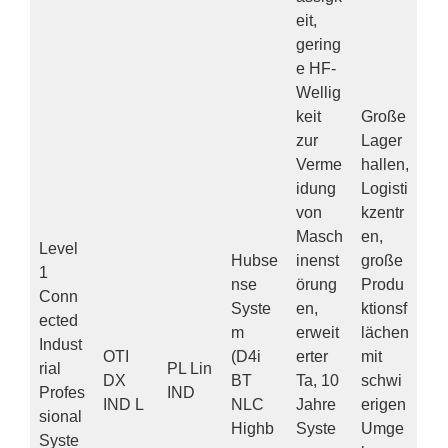
eit,
gering
e HF-
Wellig
keit
Große
zur
Lager
Verme
hallen,
idung
Logisti
von
kzentr
Masch
en,
Level
Hubse
inenst
große
1
nse
örung
Produ
Conn
Syste
en,
ktionsf
ected
m
erweit
lächen
Indust
OTI
(D4i
erter
mit
rial
PL Lin
DX
BT
Ta, 10
schwi
Profes
IND
IND L
NLC
Jahre
erigen
sional
Highb
Syste
Umge
Syste