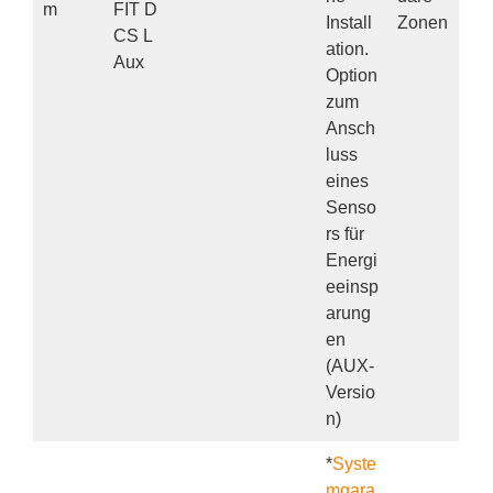
m
FIT D
Install
Zonen
CS L
ation.
Aux
Option
zum
Ansch
luss
eines
Senso
rs für
Energi
eeinsp
arung
en
(AUX-
Versio
n)
*
Syste
mgara