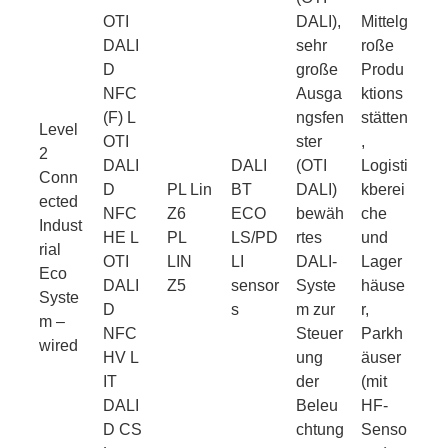
OTI
DALI),
Mittelg
DALI
sehr
roße
D
große
Produ
NFC
Ausga
ktions
(F) L
ngsfen
stätten
Level
OTI
ster
,
2
DALI
DALI
(OTI
Logisti
Conn
D
PL Lin
BT
DALI)
kberei
ected
NFC
Z6
ECO
bewäh
che
Indust
HE L
PL
LS/PD
rtes
und
rial
OTI
LIN
LI
DALI-
Lager
Eco
DALI
Z5
sensor
Syste
häuse
Syste
D
s
m zur
r,
m –
NFC
Steuer
Parkh
wired
HV L
ung
äuser
IT
der
(mit
DALI
Beleu
HF-
D CS
chtung
Senso