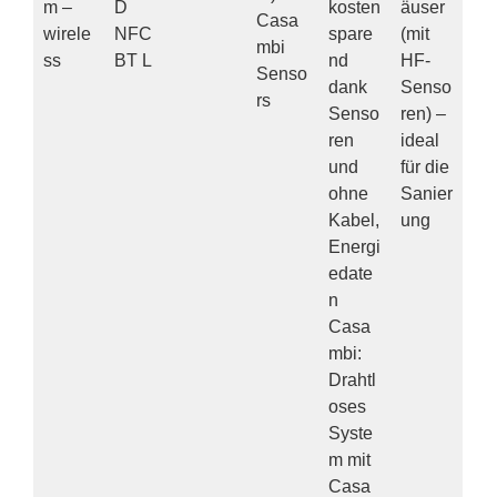
m –
D
kosten
äuser
Casa
wirele
NFC
spare
(mit
mbi
ss
BT L
nd
HF-
Senso
dank
Senso
rs
Senso
ren) –
ren
ideal
und
für die
ohne
Sanier
Kabel,
ung
Energi
edate
n
Casa
mbi:
Drahtl
oses
Syste
m mit
Casa