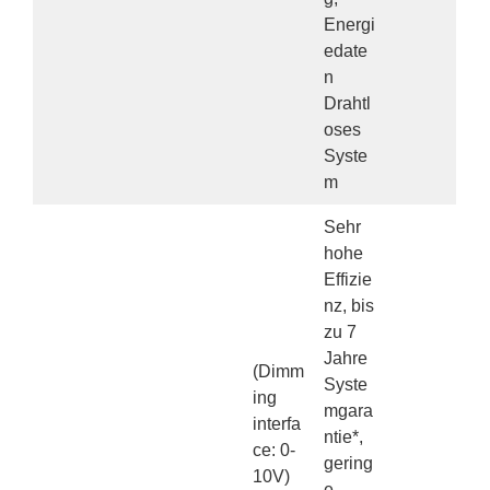
Energi
edate
n
Drahtl
oses
Syste
m
Sehr
hohe
Effizie
nz, bis
zu 7
Jahre
(Dimm
Syste
ing
mgara
interfa
ntie*,
ce: 0-
gering
10V)
e