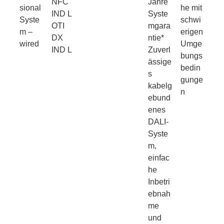
NFC
Jahre
sional
he mit
IND L
Syste
Syste
schwi
OTI
mgara
m –
erigen
DX
ntie*
wired
Umge
IND L
Zuverl
bungs
ässige
bedin
s
gunge
kabelg
n
ebund
enes
DALI-
Syste
m,
einfac
he
Inbetri
ebnah
me
und