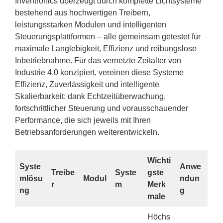
Inventronics überzeugt durch komplette Lichtsysteme
bestehend aus hochwertigen Treibern,
leistungsstarken Modulen und intelligenten
Steuerungsplattformen – alle gemeinsam getestet für
maximale Langlebigkeit, Effizienz und reibungslose
Inbetriebnahme. Für das vernetzte Zeitalter von
Industrie 4.0 konzipiert, vereinen diese Systeme
Effizienz, Zuverlässigkeit und intelligente
Skalierbarkeit: dank Echtzeitüberwachung,
fortschrittlicher Steuerung und vorausschauender
Performance, die sich jeweils mit Ihren
Betriebsanforderungen weiterentwickeln.
Wichti
Syste
Anwe
Treibe
Syste
gste
mlösu
Modul
ndun
r
m
Merk
ng
g
male
Höchs