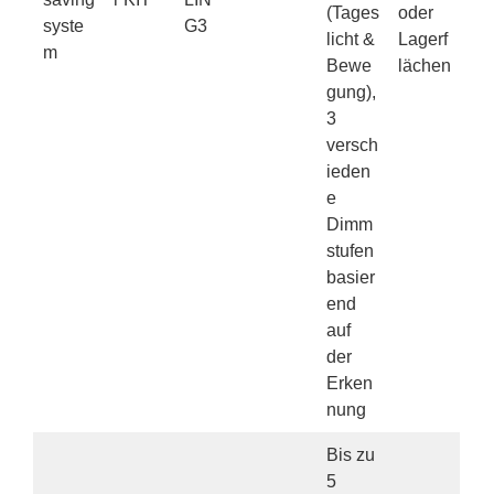
(Tages
oder
syste
G3
licht &
Lagerf
m
Bewe
lächen
gung),
3
versch
ieden
e
Dimm
stufen
basier
end
auf
der
Erken
nung
Bis zu
5