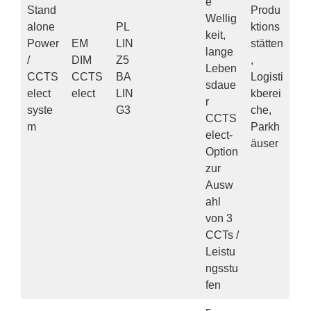
e
Stand
Produ
Wellig
alone
PL
ktions
keit,
Power
EM
LIN
stätten
lange
/
DIM
Z5
,
Leben
CCTS
CCTS
BA
Logisti
sdaue
elect
elect
LIN
kberei
r
syste
G3
che,
CCTS
m
Parkh
elect-
äuser
Option
zur
Ausw
ahl
von 3
CCTs /
Leistu
ngsstu
fen