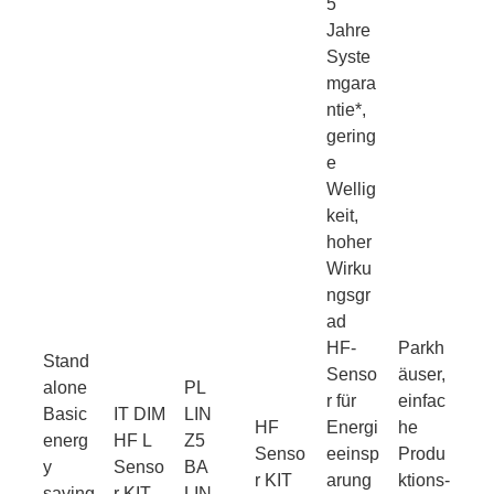
5
Jahre
Syste
mgara
ntie*,
gering
e
Wellig
keit,
hoher
Wirku
ngsgr
ad
HF-
Parkh
Stand
Senso
äuser,
alone
PL
r für
einfac
Basic
IT DIM
LIN
HF
Energi
he
energ
HF L
Z5
Senso
eeinsp
Produ
y
Senso
BA
r KIT
arung
ktions-
saving
r KIT
LIN