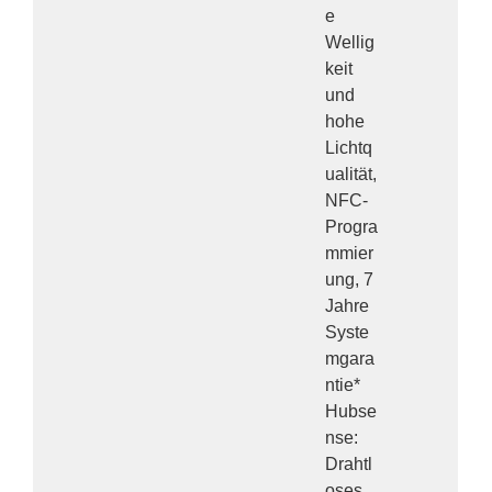
e
Wellig
keit
und
hohe
Lichtq
ualität,
NFC-
Progra
mmier
ung, 7
Jahre
Syste
mgara
ntie*
Hubse
nse:
Drahtl
oses