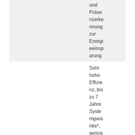
und
Präse
nzerke
nnung
zur
Energi
eeinsp
arung
Sehr
hohe
Effizie
nz, bis
zu 7
Jahre
Syste
mgara
ntie*,
gering