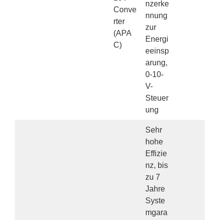
nzerke
Conve
nnung
rter
zur
(APA
Energi
C)
eeinsp
arung,
0-10-
V-
Steuer
ung
Sehr
hohe
Effizie
nz, bis
zu 7
Jahre
Syste
mgara