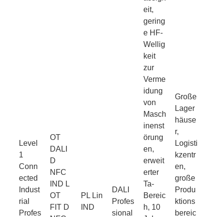
eit,
gering
e HF-
Wellig
keit
zur
Verme
idung
Große
von
Lager
Masch
häuse
inenst
r,
OT
örung
Level
Logisti
DALI
en,
1
kzentr
D
erweit
Conn
en,
NFC
erter
ected
große
IND L
Ta-
Indust
DALI
Produ
OT
PL Lin
Bereic
rial
Profes
ktions
FIT D
IND
h, 10
Profes
sional
bereic