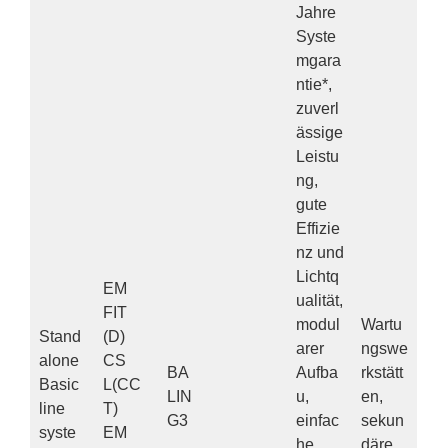
Jahre
Syste
mgara
ntie*,
zuverl
ässige
Leistu
ng,
gute
Effizie
nz und
Lichtq
EM
ualität,
FIT
modul
Wartu
Stand
(D)
arer
ngswe
alone
CS
BA
Aufba
rkstätt
Basic
L(CC
LIN
u,
en,
line
T)
G3
einfac
sekun
syste
EM
he
däre