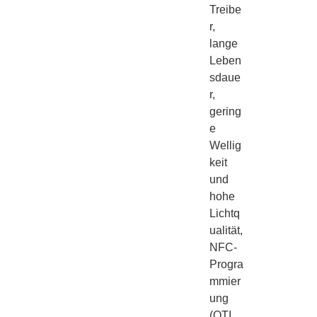
Treibe
r,
lange
Leben
sdaue
r,
gering
e
Wellig
keit
und
hohe
Lichtq
ualität,
NFC-
Progra
mmier
ung
(OTI