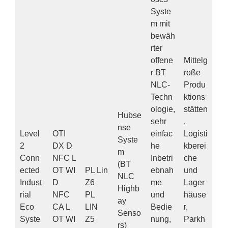
Syste
m mit
bewäh
rter
offene
Mittelg
r BT
roße
NLC-
Produ
Techn
ktions
ologie,
stätten
Hubse
sehr
,
nse
Level
OTI
einfac
Logisti
Syste
2
DX D
he
kberei
m
Conn
NFC L
Inbetri
che
(BT
ected
OT WI
PL Lin
ebnah
und
NLC
Indust
D
Z6
me
Lager
Highb
rial
NFC
PL
und
häuse
ay
Eco
CA L
LIN
Bedie
r,
Senso
Syste
OT WI
Z5
nung,
Parkh
rs)