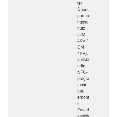
ter
Übers
pannu
ngssc
hutz
(DM
4KV /
CM
4KV),
vollstä
ndig
NFC-
progra
mmier
bar,
erhöht
e
Zuverl
ässigk