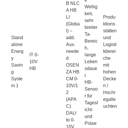
B NLC
Wellig
A HB
keit,
LI
Produ
sehr
(Globa
ktions
breiter
l) –
stätten
Ta-
Stand
add.
und
Bereic
alone
Aux.
Logisti
h,
Energ
neede
kberei
IT 0-
lange
y
d
che
10V
Leben
Savin
OSEN
mit
HB
sdaue
g
ZA HB
hohen
r
Syste
CM 0-
Decke
HB-
m 1
10V/1
n /
Senso
2
Hochr
r für
(APA
egalle
Tagesl
C)
uchten
icht-
DALI
und
to 0-
Präse
10V