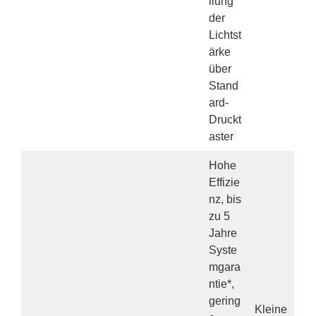
llung
der
Lichtst
ärke
über
Stand
ard-
Druckt
aster
Hohe
Effizie
nz, bis
zu 5
Jahre
Syste
mgara
ntie*,
gering
Kleine