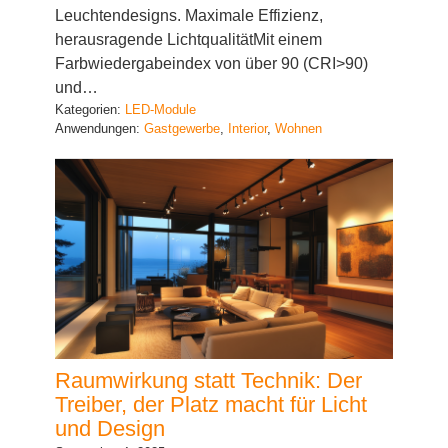
Leuchtendesigns. Maximale Effizienz,
herausragende LichtqualitätMit einem
Farbwiedergabeindex von über 90 (CRI>90)
und…
Kategorien:
LED-Module
Anwendungen:
Gastgewerbe
, 
Interior
, 
Wohnen
Raumwirkung statt Technik: Der
Treiber, der Platz macht für Licht
und Design