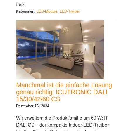
Ihre…
Kategorien:
LED-Module
, 
LED-Treiber
Manchmal ist die einfache Lösung
genau richtig: ICUTRONIC DALI
15/30/42/60 CS
Dezember 13, 2024
Wir erweitern die Produktfamilie um 60 W: IT
DALI CS – der kompakte Indoor-LED-Treiber