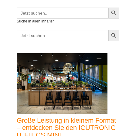
Search Button
Search
for:
Suche in allen Inhalten
Search Button
Search
for:
Große Leistung in kleinem Format
– entdecken Sie den ICUTRONIC
IT FIT CS MINI