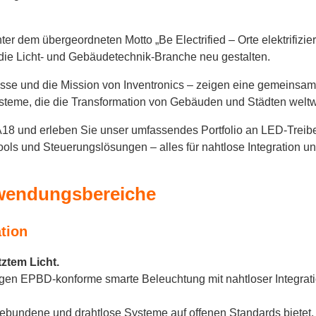
unter dem übergeordneten Motto „Be Electrified – Orte elektrifiz
g die Licht- und Gebäudetechnik-Branche neu gestalten.
esse und die Mission von Inventronics – zeigen eine gemeinsam
systeme, die die Transformation von Gebäuden und Städten weltw
 A18 und erleben Sie unser umfassendes Portfolio an LED-Treib
ols und Steuerungslösungen – alles für nahtlose Integration und
nwendungsbereiche
tion
ztem Licht.
ungen EPBD-konforme smarte Beleuchtung mit nahtloser Integ
gebundene und drahtlose Systeme auf offenen Standards bietet,