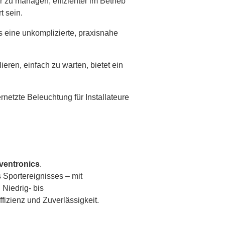
 zu managen, effizienter im Betrieb
t sein.
 eine unkomplizierte, praxisnahe
eren, einfach zu warten, bietet ein
etzte Beleuchtung für Installateure
ventronics
.
 Sportereignisses – mit
 Niedrig- bis
Effizienz und Zuverlässigkeit.