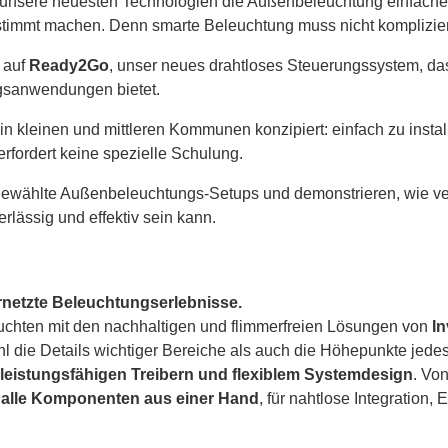
ie unsere neuesten Technologien die Außenbeleuchtung einfacher
stimmt machen.
Denn smarte Beleuchtung muss nicht komplizier
 auf
Ready2Go
, unser neues drahtloses Steuerungssystem, das
gsanwendungen bietet.
n kleinen und mittleren Kommunen konzipiert: einfach zu installi
erfordert keine spezielle Schulung.
ewählte Außenbeleuchtungs-Setups und demonstrieren, wie vern
lässig und effektiv sein kann.
rnetzte Beleuchtungserlebnisse.
hten mit den nachhaltigen und flimmerfreien Lösungen von
In
 die Details wichtiger Bereiche als auch die Höhepunkte jedes
chleistungsfähigen Treibern und flexiblem Systemdesign
.
Von
r
alle Komponenten aus einer Hand
, für nahtlose Integration, 