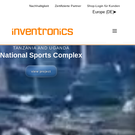
Zum
Nachhaltigkeit
Zertifizierte Partner
Shop-Login für Kunden
Inhalt
Europe (DE)
springen
Menü
OXFORDSHIRE, UK
The Courtyard
view project